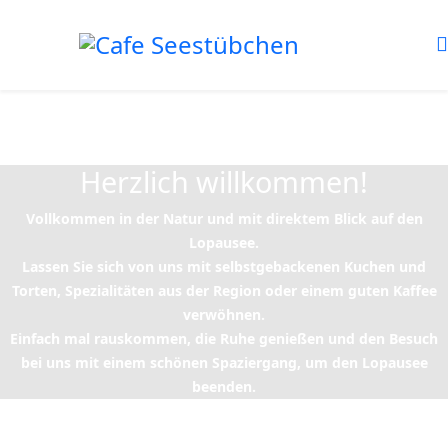
Herzlich willkommen!
Vollkommen in der Natur und mit direktem Blick auf den
Lopausee.
Lassen Sie sich von uns mit selbstgebackenen Kuchen und
Torten, Spezialitäten aus der Region oder einem guten Kaffee
verwöhnen.
Einfach mal rauskommen, die Ruhe genießen und den Besuch
bei uns mit einem schönen Spaziergang, um den Lopausee
beenden.